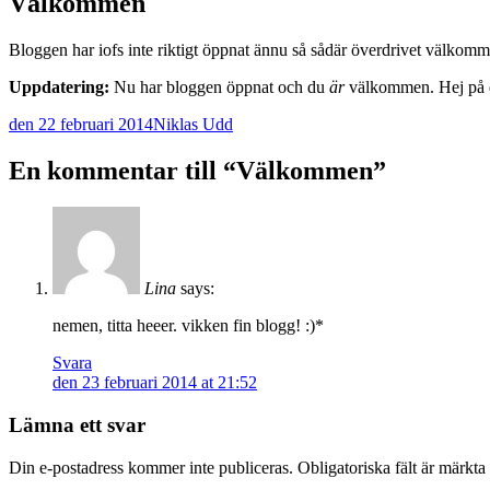
Välkommen
Bloggen har iofs inte riktigt öppnat ännu så sådär överdrivet välkomm
Uppdatering:
Nu har bloggen öppnat och du
är
välkommen. Hej på 
den 22 februari 2014
Niklas Udd
Post
→
En kommentar till “
Välkommen
”
navigation
Lina
says:
nemen, titta heeer. vikken fin blogg! :)*
Svara
den 23 februari 2014 at 21:52
Lämna ett svar
Din e-postadress kommer inte publiceras.
Obligatoriska fält är märkta