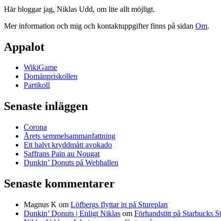
Här bloggar jag, Niklas Udd, om lite allt möjligt.
Mer information och mig och kontaktuppgifter finns på sidan
Om
.
Appalot
WikiGame
Domänpriskollen
Partikoll
Senaste inläggen
Corona
Årets semmelsammanfattning
Ett halvt kryddmått avokado
Saffrans Pain au Nougat
Dunkin’ Donuts på Webhallen
Senaste kommentarer
Magnus K
om
Löfbergs flyttar in på Stureplan
Dunkin’ Donuts | Enligt Niklas
om
Förhandstitt på Starbucks S