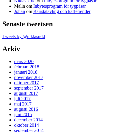
Niklas Udd
om
Inbytesprogram för tygpåsar
Malin
om
Inbytesprogram för tygpåsar
Johan
om
Baristatävling och kaffetrender
Senaste tweetsen
Tweets by @niklasudd
Arkiv
mars 2020
februari 2018
januari 2018
november 2017
oktober 2017
september 2017
augusti 2017
juli 2017
maj 2017
augusti 2016
juni 2015
december 2014
oktober 2014
september 2014