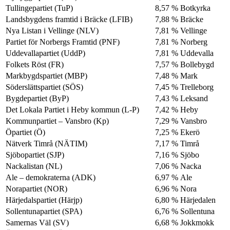
Tullingepartiet (TuP)
8,57 %
Botkyrka
Landsbygdens framtid i Bräcke (LFIB)
7,88 %
Bräcke
Nya Listan i Vellinge (NLV)
7,81 %
Vellinge
Partiet för Norbergs Framtid (PNF)
7,81 %
Norberg
Uddevallapartiet (UddP)
7,81 %
Uddevalla
Folkets Röst (FR)
7,57 %
Bollebygd
Markbygdspartiet (MBP)
7,48 %
Mark
Söderslättspartiet (SÖS)
7,45 %
Trelleborg
Bygdepartiet (ByP)
7,43 %
Leksand
Det Lokala Partiet i Heby kommun (L-P)
7,42 %
Heby
Kommunpartiet – Vansbro (Kp)
7,29 %
Vansbro
Öpartiet (Ö)
7,25 %
Ekerö
Nätverk Timrå (NÄTIM)
7,17 %
Timrå
Sjöbopartiet (SJP)
7,16 %
Sjöbo
Nackalistan (NL)
7,06 %
Nacka
Ale – demokraterna (ADK)
6,97 %
Ale
Norapartiet (NOR)
6,96 %
Nora
Härjedalspartiet (Härjp)
6,80 %
Härjedalen
Sollentunapartiet (SPA)
6,76 %
Sollentuna
Samernas Väl (SV)
6,68 %
Jokkmokk