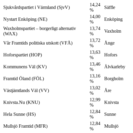
14,24
Sjukvårdspartiet i Värmland (SjvV)
Säffle
%
14,00
Nystart Enköping (NE)
Enköping
%
Waxholmspartiet – borgerligt alternativ
13,74
Vaxholm
(WAX)
%
13,72
Vår Framtids politiska utskott (VFÅ)
Ånge
%
13,63
Hoforspartiet (HOP)
Hofors
%
13,46
Kommunens Väl (KV)
Älvkarleby
%
13,16
Framtid Öland (FÖL)
Borgholm
%
13,02
Västjämtlands Väl (VV)
Åre
%
12,99
Knivsta.Nu (KNU)
Knivsta
%
12,84
Hela Sunne (HS)
Sunne
%
12,84
Mullsjö Framtid (MFR)
Mullsjö
%