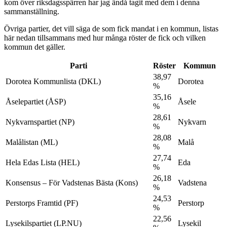
kom över riksdagsspärren har jag ändå tagit med dem i denna
sammanställning.
Övriga partier, det vill säga de som fick mandat i en kommun, listas
här nedan tillsammans med hur många röster de fick och vilken
kommun det gäller.
Parti
Röster
Kommun
38,97
Dorotea Kommunlista (DKL)
Dorotea
%
35,16
Åselepartiet (ÅSP)
Åsele
%
28,61
Nykvarnspartiet (NP)
Nykvarn
%
28,08
Malålistan (ML)
Malå
%
27,74
Hela Edas Lista (HEL)
Eda
%
26,18
Konsensus – För Vadstenas Bästa (Kons)
Vadstena
%
24,53
Perstorps Framtid (PF)
Perstorp
%
22,56
Lysekilspartiet (LP.NU)
Lysekil