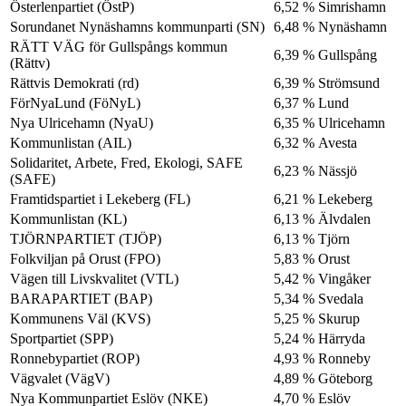
Österlenpartiet (ÖstP)
6,52 %
Simrishamn
Sorundanet Nynäshamns kommunparti (SN)
6,48 %
Nynäshamn
RÄTT VÄG för Gullspångs kommun
6,39 %
Gullspång
(Rättv)
Rättvis Demokrati (rd)
6,39 %
Strömsund
FörNyaLund (FöNyL)
6,37 %
Lund
Nya Ulricehamn (NyaU)
6,35 %
Ulricehamn
Kommunlistan (AIL)
6,32 %
Avesta
Solidaritet, Arbete, Fred, Ekologi, SAFE
6,23 %
Nässjö
(SAFE)
Framtidspartiet i Lekeberg (FL)
6,21 %
Lekeberg
Kommunlistan (KL)
6,13 %
Älvdalen
TJÖRNPARTIET (TJÖP)
6,13 %
Tjörn
Folkviljan på Orust (FPO)
5,83 %
Orust
Vägen till Livskvalitet (VTL)
5,42 %
Vingåker
BARAPARTIET (BAP)
5,34 %
Svedala
Kommunens Väl (KVS)
5,25 %
Skurup
Sportpartiet (SPP)
5,24 %
Härryda
Ronnebypartiet (ROP)
4,93 %
Ronneby
Vägvalet (VägV)
4,89 %
Göteborg
Nya Kommunpartiet Eslöv (NKE)
4,70 %
Eslöv