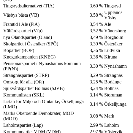
Tingsrydsalternativet (TIA)
3,60 %
Tingsryd
Upplands
Väsbys bästa (VB)
3,58 %
Väsby
Framtid i Ale (FiA)
3,54 %
Ale
Välfärdspartiet (Vfp)
3,52 %
Vänersborg
nya Ölandspartiet (Öland)
3,49 %
Borgholm
Skolpartiet i Österåker (SPÖ)
3,39 %
Österåker
Bopartiet (BOP)
3,36 %
Ludvika
Knegarkampanjen (KNEG)
3,36 %
Kiruna
Pensionärspartiet i Nynäshamns kommun
3,30 %
Nynäshamn
(PP(N))
Strängnäspartiet (STRP)
3,29 %
Strängnäs
Omsorg för alla (Ofa)
3,25 %
Borlänge
Sjukvårdspartiet Bollnäs (SJVB)
3,24 %
Bollnäs
Kommunlistan (SKL)
3,14 %
Storuman
Listan för Miljö och Omtanke, Örkelljunga
3,14 %
Örkelljunga
(LMO)
Marks Oberoende Demokrater, MOD
3,08 %
Mark
(MOD)
Laholmspartiet (Lap)
2,99 %
Laholm
Kommunpartiet VDM (VDM)
2,97 %
Västervik