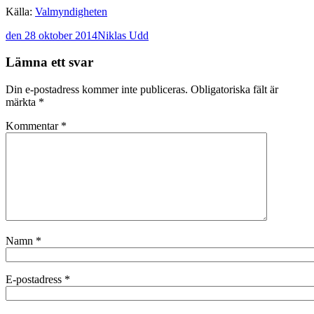
Källa:
Valmyndigheten
den 28 oktober 2014
Niklas Udd
Post
←
→
Lämna ett svar
navigation
Din e-postadress kommer inte publiceras.
Obligatoriska fält är
märkta
*
Kommentar
*
Namn
*
E-postadress
*