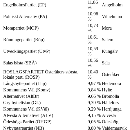
11,86
EngelholmsPartiet (EP)
Ängelholm
%
10,96
Politiskt Alternativ (PA)
Vilhelmina
%
10,73
Morapartiet (MOP)
Mora
%
10,61
Rönningepartiet (Röp)
Salem
%
10,59
Utvecklingspartiet (UtvP)
Kungälv
%
10,56
Salas bästa (SBÄ)
Sala
%
ROSLAGSPARTIET Österåkers största,
10,40
Österåker
lokala parti (ROSP)
%
Långshyttepartiet (Lhp)
9,97 %
Hedemora
Kommunens Väl (Komv)
9,84 %
Hylte
Alternativet (AltBr)
9,66 %
Bromölla
Grythyttelistan (GL)
9,39 %
Hällefors
Kommunens Väl (KVäl)
9,29 %
Herrljunga
Alvesta Alternativet (ALV)
9,15 %
Alvesta
Ödeshögs Partiet (ÖHGP)
9,05 %
Ödeshög
Nybyggarpartiet (NB)
8,80 %
Valdemarsvik