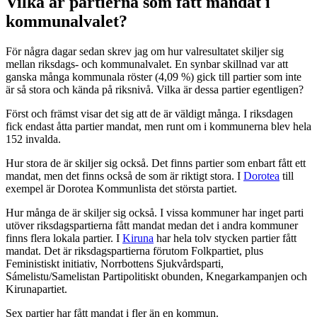
Vilka är partierna som fått mandat i
kommunalvalet?
För några dagar sedan skrev jag om hur valresultatet skiljer sig
mellan riksdags- och kommunalvalet. En synbar skillnad var att
ganska många kommunala röster (4,09 %) gick till partier som inte
är så stora och kända på riksnivå. Vilka är dessa partier egentligen?
Först och främst visar det sig att de är väldigt många. I riksdagen
fick endast åtta partier mandat, men runt om i kommunerna blev hela
152 invalda.
Hur stora de är skiljer sig också. Det finns partier som enbart fått ett
mandat, men det finns också de som är riktigt stora. I
Dorotea
till
exempel är Dorotea Kommunlista det största partiet.
Hur många de är skiljer sig också. I vissa kommuner har inget parti
utöver riksdagspartierna fått mandat medan det i andra kommuner
finns flera lokala partier. I
Kiruna
har hela tolv stycken partier fått
mandat. Det är riksdagspartierna förutom Folkpartiet, plus
Feministiskt initiativ, Norrbottens Sjukvårdsparti,
Sámelistu/Samelistan Partipolitiskt obunden, Knegarkampanjen och
Kirunapartiet.
Sex partier har fått mandat i fler än en kommun.