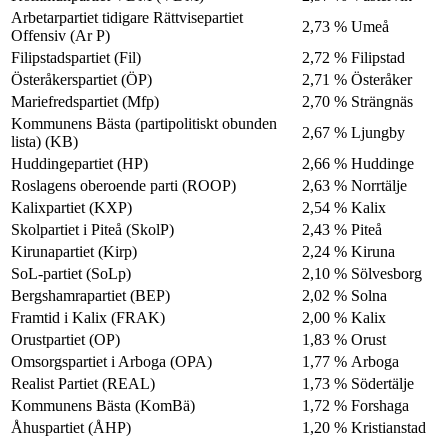
Arbetarpartiet tidigare Rättvisepartiet
2,73 %
Umeå
Offensiv (Ar P)
Filipstadspartiet (Fil)
2,72 %
Filipstad
Österåkerspartiet (ÖP)
2,71 %
Österåker
Mariefredspartiet (Mfp)
2,70 %
Strängnäs
Kommunens Bästa (partipolitiskt obunden
2,67 %
Ljungby
lista) (KB)
Huddingepartiet (HP)
2,66 %
Huddinge
Roslagens oberoende parti (ROOP)
2,63 %
Norrtälje
Kalixpartiet (KXP)
2,54 %
Kalix
Skolpartiet i Piteå (SkolP)
2,43 %
Piteå
Kirunapartiet (Kirp)
2,24 %
Kiruna
SoL-partiet (SoLp)
2,10 %
Sölvesborg
Bergshamrapartiet (BEP)
2,02 %
Solna
Framtid i Kalix (FRAK)
2,00 %
Kalix
Orustpartiet (OP)
1,83 %
Orust
Omsorgspartiet i Arboga (OPA)
1,77 %
Arboga
Realist Partiet (REAL)
1,73 %
Södertälje
Kommunens Bästa (KomBä)
1,72 %
Forshaga
Åhuspartiet (ÅHP)
1,20 %
Kristianstad