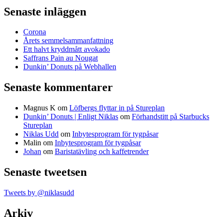
Senaste inläggen
Corona
Årets semmelsammanfattning
Ett halvt kryddmått avokado
Saffrans Pain au Nougat
Dunkin’ Donuts på Webhallen
Senaste kommentarer
Magnus K
om
Löfbergs flyttar in på Stureplan
Dunkin’ Donuts | Enligt Niklas
om
Förhandstitt på Starbucks
Stureplan
Niklas Udd
om
Inbytesprogram för tygpåsar
Malin
om
Inbytesprogram för tygpåsar
Johan
om
Baristatävling och kaffetrender
Senaste tweetsen
Tweets by @niklasudd
Arkiv