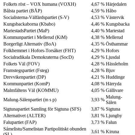
Folkets röst – VOX humana (VOXH)
4,67 %
Härjedalen
Bålsta partiet (BÅP)
4,59 %
Håbo
Socialisterna-Välfärdspartiet (S-V)
4,53 %
Västervik
Kungsbackaborna (Kbabo)
4,46 %
Kungsbacka
MariestadsPartiet (MaP)
4,40 %
Mariestad
Kommunpartiet i Mellerud (KiM)
4,38 %
Mellerud
Borgerligt Alternativ (BoA)
4,35 %
Östhammar
Folkhemmet i Hofors-Torsåker (FHT)
4,29 %
Hofors
Socialradikala Demokraterna (SocD)
4,29 %
Ljusdal
Folkets Väl (FOV)
4,28 %
Hässleholm
Framstegspartiet (Fsteg)
4,28 %
Bjuv
Drevvikenpartiet (DP)
4,21 %
Huddinge
Kommunpartiet (KomP)
4,08 %
Härryda
Malmfältens Väl (KOMMU)
4,05 %
Gällivare
Malung-
Malung-Sälenpartiet (m s p)
3,93 %
Sälen
Sigtunapartiet Samling för Sigtuna (SFS)
3,87 %
Sigtuna
Alternativet (ALTER)
3,81 %
Ljungby
Falupartiet (FAP)
3,73 %
Falun
Sámelistu/Samelistan Partipolitiskt obunden
3,61 %
Kiruna
(SL)