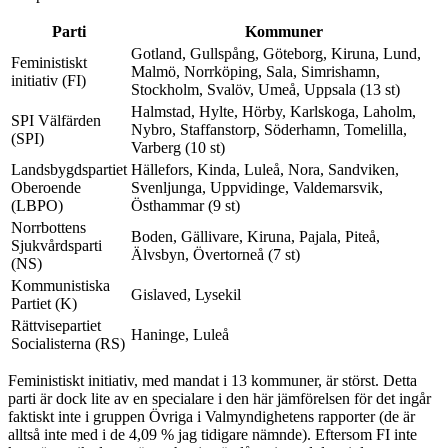
Parti
Kommuner
Gotland, Gullspång, Göteborg, Kiruna, Lund,
Feministiskt
Malmö, Norrköping, Sala, Simrishamn,
initiativ (FI)
Stockholm, Svalöv, Umeå, Uppsala (13 st)
Halmstad, Hylte, Hörby, Karlskoga, Laholm,
SPI Välfärden
Nybro, Staffanstorp, Söderhamn, Tomelilla,
(SPI)
Varberg (10 st)
Landsbygdspartiet
Hällefors, Kinda, Luleå, Nora, Sandviken,
Oberoende
Svenljunga, Uppvidinge, Valdemarsvik,
(LBPO)
Östhammar (9 st)
Norrbottens
Boden, Gällivare, Kiruna, Pajala, Piteå,
Sjukvårdsparti
Älvsbyn, Övertorneå (7 st)
(NS)
Kommunistiska
Gislaved, Lysekil
Partiet (K)
Rättvisepartiet
Haninge, Luleå
Socialisterna (RS)
Feministiskt initiativ, med mandat i 13 kommuner, är störst. Detta
parti är dock lite av en specialare i den här jämförelsen för det ingår
faktiskt inte i gruppen Övriga i Valmyndighetens rapporter (de är
alltså inte med i de 4,09 % jag tidigare nämnde). Eftersom FI inte