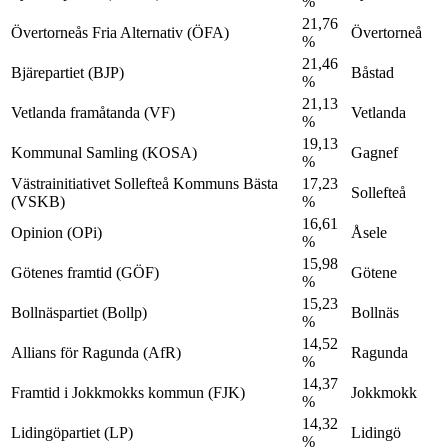
%
21,76
Övertorneås Fria Alternativ (ÖFA)
Övertorneå
%
21,46
Bjärepartiet (BJP)
Båstad
%
21,13
Vetlanda framåtanda (VF)
Vetlanda
%
19,13
Kommunal Samling (KOSA)
Gagnef
%
Västrainitiativet Sollefteå Kommuns Bästa
17,23
Sollefteå
(VSKB)
%
16,61
Opinion (OPi)
Åsele
%
15,98
Götenes framtid (GÖF)
Götene
%
15,23
Bollnäspartiet (Bollp)
Bollnäs
%
14,52
Allians för Ragunda (AfR)
Ragunda
%
14,37
Framtid i Jokkmokks kommun (FJK)
Jokkmokk
%
14,32
Lidingöpartiet (LP)
Lidingö
%