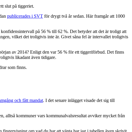
t slut på tiggeriet.
ådan
publicerades i SVT
för drygt två år sedan. Här framgår att 1000
nfidensintervall på 56 % till 62 %. Det betyder att det är troligt att
n, vilket det troligtvis inte är. Givet såna fel är intervallet troligtvis
rjan av 2014? Enligt den var 56 % för ett tiggeriförbud. Det finns
oligtvis likadant även tidigare.
drar som finns.
framgång och fått mandat
. I det senare inlägget visade det sig till
ngen, alltså kommuner vars kommunalvalsresultat avviker mycket från
en fingervisning om vad du har att vänta har jag i tabellen även skrivit