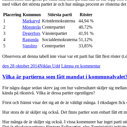
med vilket det största partiet är och hur många procent av rösterna det p
Placering
Kommun
Största parti
Röster
1
Markaryd
Kristdemokraterna
44,94 %
2
Mönsterås
Centerpartiet
40,72%
3
Degerfors
Vänsterpartiet
41,91 %
4
Ragunda
Socialdemokraterna
51,12%
5
Vansbro
Centerpartiet
33,85%
Observera att denna tabell inte visar var ett parti har fått flest röster
den 28 oktober 2014
Niklas Udd
Lämna en kommentar
Vilka är partierna som fått mandat i kommunalvalet
För några dagar sedan skrev jag om hur valresultatet skiljer sig mella
kända på riksnivå. Vilka är dessa partier egentligen?
Först och främst visar det sig att de är väldigt många. I riksdagen fi
Hur stora de är skiljer sig också. Det finns partier som enbart fått ett 
Hur många de är skiljer sig också. I vissa kommuner har inget parti ut
Det är riksdagspartierna förutom Folkpartiet, plus Feministiskt initia