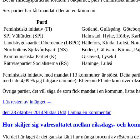
Sex partier har fått mandat i fler än en kommun.
Parti
Feministiskt initiativ (FI)
Gotland, Gullspång, Götebor
SPI Välfärden (SPI)
Halmstad, Hylte, Hörby, Karl
Landsbygdspartiet Oberoende (LBPO)
Hällefors, Kinda, Luleå, Nor
Norrbottens Sjukvårdsparti (NS)
Boden, Gällivare, Kiruna, Paj
Kommunistiska Partiet (K)
Gislaved, Lysekil
Rättvisepartiet Socialisterna (RS)
Haninge, Luleå
Feministiskt initiativ, med mandat i 13 kommuner, är störst. Detta parti
med i de 4,09 % jag tidigare nämnde). Eftersom FI inte kom över rik
Övriga partier, det vill säga de som fick mandat i en kommun, listas 
Läs resten av inlägget
→
den 28 oktober 2014
Niklas Udd
Lämna en kommentar
Hur skiljer sig valresultatet mellan riksdags- och ko
Vid det här laget är det ganska känt hur många procent av rösterna de 