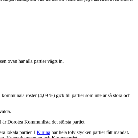
lsen ovan har alla partier vägts in.
kommunala röster (4,09 %) gick till partier som inte är så stora och
valda.
l är Dorotea Kommunlista det största partiet.
ra lokala partier. I
Kiruna
har hela tolv stycken partier fått mandat.
unden, Knegarkampanjen och Kirunapartiet.