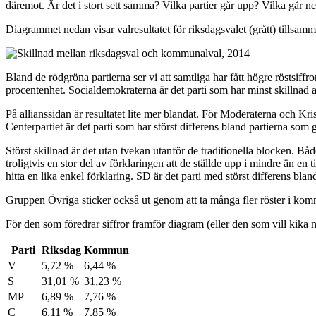
däremot. Är det i stort sett samma? Vilka partier går upp? Vilka går n
Diagrammet nedan visar valresultatet för riksdagsvalet (grått) tills
Bland de rödgröna partierna ser vi att samtliga har fått högre röstsiff
procentenhet. Socialdemokraterna är det parti som har minst skillnad
På allianssidan är resultatet lite mer blandat. För Moderaterna och Kri
Centerpartiet är det parti som har störst differens bland partierna som
Störst skillnad är det utan tvekan utanför de traditionella blocken. Båd
troligtvis en stor del av förklaringen att de ställde upp i mindre än en
hitta en lika enkel förklaring. SD är det parti med störst differens bl
Gruppen Övriga sticker också ut genom att ta många fler röster i kommu
För den som föredrar siffror framför diagram (eller den som vill kika nä
Parti
Riksdag
Kommun
V
5,72 %
6,44 %
S
31,01 %
31,23 %
MP
6,89 %
7,76 %
C
6,11 %
7,85 %