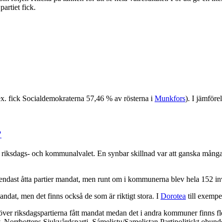
artiet fick.
 (t.ex. fick Socialdemokraterna 57,46 % av rösterna i
Munkfors
). I jämföre
?
n riksdags- och kommunalvalet. En synbar skillnad var att ganska många 
ck endast åtta partier mandat, men runt om i kommunerna blev hela 152 in
mandat, men det finns också de som är riktigt stora. I
Dorotea
till exempe
över riksdagspartierna fått mandat medan det i andra kommuner finns fle
tiv, Norrbottens Sjukvårdsparti, Sámelistu/Samelistan Partipolitiskt ob