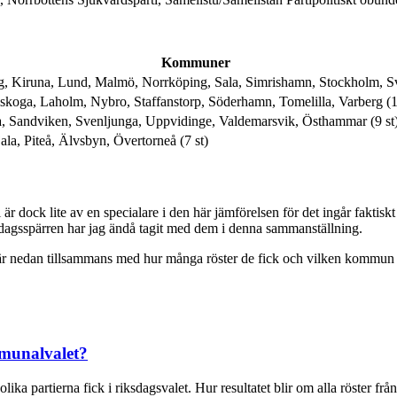
Kommuner
g, Kiruna, Lund, Malmö, Norrköping, Sala, Simrishamn, Stockholm, Sv
skoga, Laholm, Nybro, Staffanstorp, Söderhamn, Tomelilla, Varberg (1
a, Sandviken, Svenljunga, Uppvidinge, Valdemarsvik, Östhammar (9 st
ala, Piteå, Älvsbyn, Övertorneå (7 st)
 är dock lite av en specialare i den här jämförelsen för det ingår faktisk
sdagsspärren har jag ändå tagit med dem i denna sammanställning.
här nedan tillsammans med hur många röster de fick och vilken kommun d
mmunalvalet?
olika partierna fick i riksdagsvalet. Hur resultatet blir om alla röster