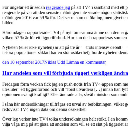
För ungefär ett år sedan
reagerade jag
på att TV4 i samband med ett pol
reagerade på var att den senaste mätningen inte visade någon statistis
mätningen 2016 var 59 % för. Det ser ut som en ökning, men givet en r
bilden.
Häromdagen rapporterade TV4 på nytt om samma ämne och denna gång 
vilken 57 % är för ett tiggeriförbud. Hur kan detta rapporteras som e
Nyheten (eller icke-nyheten) är att på tre år — trots intensiv debat
i stora populationer såklart har en stor osäkerhet), borde nyheten denn
den 10 september 2017
Niklas Udd
Lämna en kommentar
Har andelen som vill förbjuda tiggeri verkligen ändra
Fredagen förra veckan fick jag en push-notis från TV4-appen som me
utesluter” ett tiggeriförbud och vill ”först utvärdera […] innan han lyft
opinionen svängt kraftigt? Eller ändrade alla, såväl ministrar som andra
I såna här undersökningar tillfrågas ett urval av befolkningen, vilket gö
redovisar TV4 ingen data om denna osäkerhet.
Över lag verkar inte TV4 tolka undersökningen helt strikt. I en kommenta
vilja våga mig på att gissa att andelen som vill se ett slut på tiggeriet 