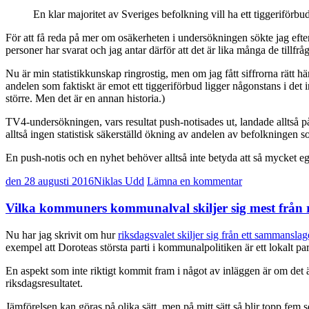
En klar majoritet av Sveriges befolkning vill ha ett tiggeriförbu
För att få reda på mer om osäkerheten i undersökningen sökte jag ef
personer har svarat och jag antar därför att det är lika många de till
Nu är min statistikkunskap ringrostig, men om jag fått siffrorna rätt h
andelen som faktiskt är emot ett tiggeriförbud ligger någonstans i det int
större. Men det är en annan historia.)
TV4-undersökningen, vars resultat push-notisades ut, landade alltså 
alltså ingen statistisk säkerställd ökning av andelen av befolkningen so
En push-notis och en nyhet behöver alltså inte betyda att så mycket eg
den 28 augusti 2016
Niklas Udd
Lämna en kommentar
Vilka kommuners kommunalval skiljer sig mest från 
Nu har jag skrivit om hur
riksdagsvalet skiljer sig från ett sammansla
exempel att Doroteas största parti i kommunalpolitiken är ett lokalt part
En aspekt som inte riktigt kommit fram i något av inläggen är om det
riksdagsresultatet.
Jämförelsen kan göras på olika sätt, men på mitt sätt så blir topp fem so