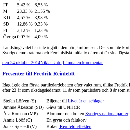
FP
5,42 %
6,55 %
M
23,33 %
21,55 %
KD
4,57 %
3,98 %
SD
12,86 %
9,33 %
FI
3,12 %
1,23 %
Övriga
0,97 %
4,09 %
Landstingsvalet har inte ingått i den här jämförelsen. Det som lite ko
Sverigedemokraterna och Feministiskt initiativ däremot får sina lägsta s
den 24 oktober 2014
Niklas Udd
Lämna en kommentar
Presenter till Fredrik Reinfeldt
Idag ägde den första partiledardebatten efter valet rum, tillika Fredrik 
efter 23 år som riksdagsledamot, 11 år som partiledare och 8 år som st
Stefan Löfven (S)
Biljetter till
Livet är en schlager
Jimmie Åkesson (SD)
Gåva till UNHCR
Åsa Romson (MP)
Blommor och boken
Sveriges nationalparker
Annie Lööf (C)
En gryta och falukorv
Jonas Sjöstedt (V)
Boken
Reinfeldteffekten