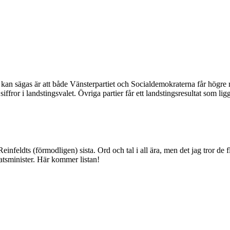
rt kan sägas är att både Vänsterpartiet och Socialdemokraterna får högr
iffror i landstingsvalet. Övriga partier får ett landstingsresultat som li
Reinfeldts (förmodligen) sista. Ord och tal i all ära, men det jag tror de
atsminister. Här kommer listan!