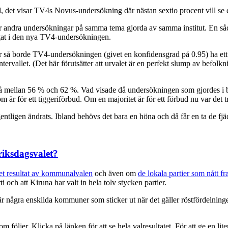
d, det visar TV4s Novus-undersökning där nästan sextio procent vill se et
ter andra undersökningar på samma tema gjorda av samma institut. En s
frågat i den nya TV4-undersökningen.
är så borde TV4-undersökningen (givet en konfidensgrad på 0.95) ha ett ko
ervallet. (Det här förutsätter att urvalet är en perfekt slump av befolkninge
på mellan 56 % och 62 %. Vad visade då undersökningen som gjordes i bö
m är för ett tiggeriförbud. Om en majoritet är för ett förbud nu var det tr
entligen ändrats. Ibland behövs det bara en höna och då får en ta de fjä
riksdagsvalet?
get resultat av kommunalvalen
och även om
de lokala partier som nått 
i och att Kiruna har valt in hela tolv stycken partier.
 är några enskilda kommuner som sticker ut när det gäller röstfördelni
m följer. Klicka på länken för att se hela valresultatet. För att ge en lit