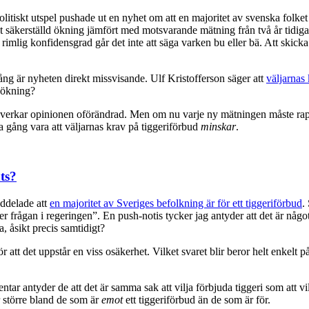
itiskt utspel pushade ut en nyhet om att en majoritet av svenska folket 
kt säkerställd ökning jämfört med motsvarande mätning från två år tidiga
imlig konfidensgrad går det inte att säga varken bu eller bä. Att skick
är nyheten direkt missvisande. Ulf Kristofferson säger att
väljarnas
n ökning?
t — verkar opinionen oförändrad. Men om nu varje ny mätningen måste ra
a gång vara att väljarnas krav på tiggeriförbud
minskar
.
ts?
ddelade att
en majoritet av Sveriges befolkning är för ett tiggeriförbud
.
er frågan i regeringen”. En push-notis tycker jag antyder att det är något 
, åsikt precis samtidigt?
r att det uppstår en viss osäkerhet. Vilket svaret blir beror helt enkelt p
r antyder de att det är samma sak att vilja förbjuda tiggeri som att vilka
är större bland de som är
emot
ett tiggeriförbud än de som är för.