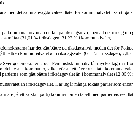
ed?
ammans med det sammanvägda valresultatet för kommunalvalet i samtliga
ror på kommunal nivån än de fått på riksdagsnivå, men att det rör sig om 
 av samtliga (31,01 % i riksdagen, 31,23 % i kommunalvalet).
stdemokraterna har det gått bättre på riksdagsnivå, medan det för Folkpa
 gått bättre i kommunalvalet än i riksdagsvalet (6,11 % i riksdagen, 7,8
e Sverigedemokraterna och Feministiskt initiativ får mycket lägre siffror
 tiondel av alla kommuner, vilket gör att ett lägre resultat i kommunalval
and partierna som gått bättre i riksdagsvalet än i kommunalvalet (12,86 
nalvalet än i riksdagsvalet. Här ingår många lokala partier som enbart s
rmare på ett särskilt parti) kommer här en tabell med partiernas resultat 