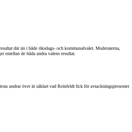
e resultat där än i både riksdags- och kommunalvalet. Moderaterna,
gger emellan de båda andra valens resultat.
 flesta undrar över är såklart vad Reinfeldt fick för avtackningspresenter