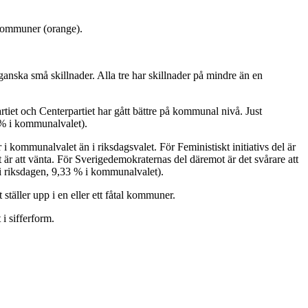
 kommuner (orange).
ganska små skillnader. Alla tre har skillnader på mindre än en
rtiet och Centerpartiet har gått bättre på kommunal nivå. Just
5 % i kommunalvalet).
 i kommunalvalet än i riksdagsvalet. För Feministiskt initiativs del är
et är att vänta. För Sverigedemokraternas del däremot är det svårare att
% i riksdagen, 9,33 % i kommunalvalet).
täller upp i en eller ett fåtal kommuner.
i sifferform.