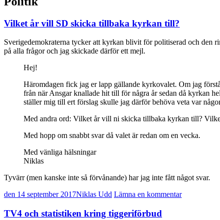
Politik
Vilket år vill SD skicka tillbaka kyrkan till?
Sverigedemokraterna tycker att kyrkan blivit för politiserad och den r
på alla frågor och jag skickade därför ett mejl.
Hej!
Häromdagen fick jag er lapp gällande kyrkovalet. Om jag förstår er
från när Ansgar knallade hit till för några år sedan då kyrkan helt 
ställer mig till ert förslag skulle jag därför behöva veta var någo
Med andra ord: Vilket år vill ni skicka tillbaka kyrkan till? Vilket
Med hopp om snabbt svar då valet är redan om en vecka.
Med vänliga hälsningar
Niklas
Tyvärr (men kanske inte så förvånande) har jag inte fått något svar.
den 14 september 2017
Niklas Udd
Lämna en kommentar
TV4 och statistiken kring tiggeriförbud