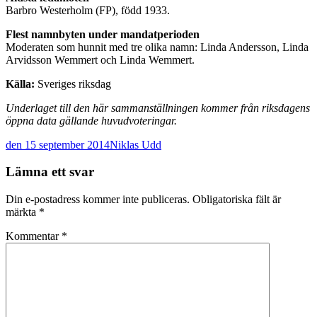
Barbro Westerholm (FP), född 1933.
Flest namnbyten under mandatperioden
Moderaten som hunnit med tre olika namn: Linda Andersson, Linda
Arvidsson Wemmert och Linda Wemmert.
Källa:
Sveriges riksdag
Underlaget till den här sammanställningen kommer från riksdagens
öppna data gällande huvudvoteringar.
den 15 september 2014
Niklas Udd
Post
←
→
Lämna ett svar
navigation
Din e-postadress kommer inte publiceras.
Obligatoriska fält är
märkta
*
Kommentar
*