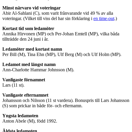
Minst närvaro vid voteringar
Abir Al-Sahlani (C), som varit frånvarande vid 49 % av alla
voteringar. (Vilket till viss del har sin förklaring i
en time-out
.)
Kortast tid som ledamöter
Annika Hirvonen (MP) och Per-Johan Emtell (MP), vilka båda
tillträdde den 24 juni i år.
Ledamöter med kortast namn
Per Bill (M), Tina Ehn (MP), Ulf Berg (M) och Ulf Holm (MP).
Ledamot med längst namn
Ann-Charlotte Hammar Johnsson (M).
Vanligaste förnamnet
Lars (11 st).
Vanligaste efternamnet
Johansson och Nilsson (11 st vardera). Bonuspris till Lars Johansson
(S) som prickar in både för- och efternamn.
Yngsta ledamoten
Anton Abele (M), född 1992.
Äldsta ledamoten