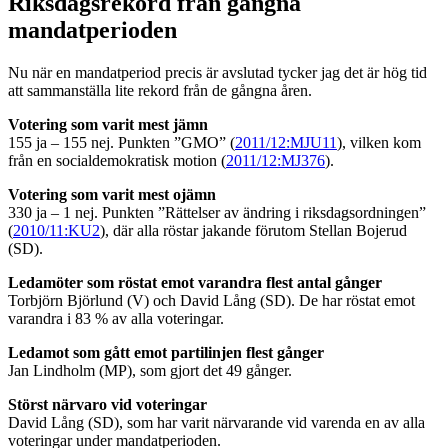
Riksdagsrekord från gångna
mandatperioden
Nu när en mandatperiod precis är avslutad tycker jag det är hög tid
att sammanställa lite rekord från de gångna åren.
Votering som varit mest jämn
155 ja – 155 nej. Punkten ”GMO” (
2011/12:MJU11
), vilken kom
från en socialdemokratisk motion (
2011/12:MJ376
).
Votering som varit mest ojämn
330 ja – 1 nej. Punkten ”Rättelser av ändring i riksdagsordningen”
(
2010/11:KU2
), där alla röstar jakande förutom Stellan Bojerud
(SD).
Ledamöter som röstat emot varandra flest antal gånger
Torbjörn Björlund (V) och David Lång (SD). De har röstat emot
varandra i 83 % av alla voteringar.
Ledamot som gått emot partilinjen flest gånger
Jan Lindholm (MP), som gjort det 49 gånger.
Störst närvaro vid voteringar
David Lång (SD), som har varit närvarande vid varenda en av alla
voteringar under mandatperioden.