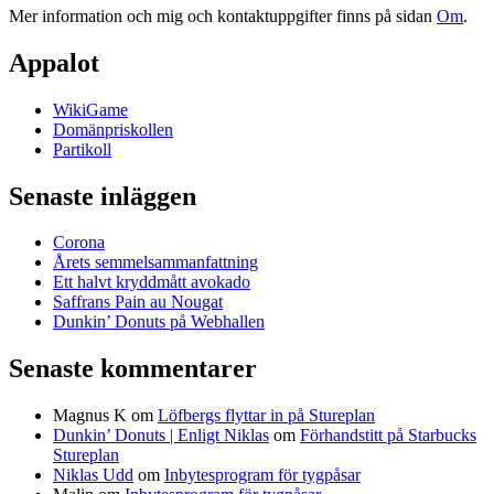
Mer information och mig och kontaktuppgifter finns på sidan
Om
.
Appalot
WikiGame
Domänpriskollen
Partikoll
Senaste inläggen
Corona
Årets semmelsammanfattning
Ett halvt kryddmått avokado
Saffrans Pain au Nougat
Dunkin’ Donuts på Webhallen
Senaste kommentarer
Magnus K
om
Löfbergs flyttar in på Stureplan
Dunkin’ Donuts | Enligt Niklas
om
Förhandstitt på Starbucks
Stureplan
Niklas Udd
om
Inbytesprogram för tygpåsar