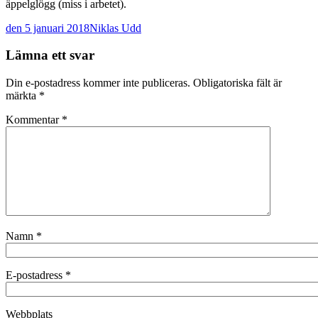
äppelglögg (miss i arbetet).
den 5 januari 2018
Niklas Udd
Post
←
→
Lämna ett svar
navigation
Din e-postadress kommer inte publiceras.
Obligatoriska fält är
märkta
*
Kommentar
*
Namn
*
E-postadress
*
Webbplats