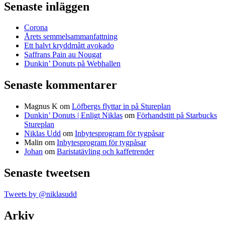
Senaste inläggen
Corona
Årets semmelsammanfattning
Ett halvt kryddmått avokado
Saffrans Pain au Nougat
Dunkin’ Donuts på Webhallen
Senaste kommentarer
Magnus K
om
Löfbergs flyttar in på Stureplan
Dunkin’ Donuts | Enligt Niklas
om
Förhandstitt på Starbucks
Stureplan
Niklas Udd
om
Inbytesprogram för tygpåsar
Malin
om
Inbytesprogram för tygpåsar
Johan
om
Baristatävling och kaffetrender
Senaste tweetsen
Tweets by @niklasudd
Arkiv