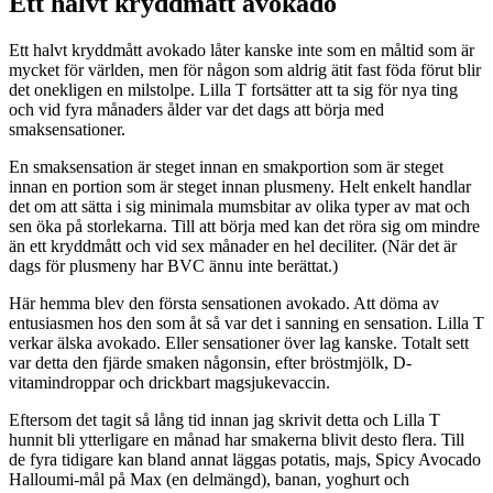
Ett halvt kryddmått avokado
Ett halvt kryddmått avokado låter kanske inte som en måltid som är
mycket för världen, men för någon som aldrig ätit fast föda förut blir
det onekligen en milstolpe. Lilla T fortsätter att ta sig för nya ting
och vid fyra månaders ålder var det dags att börja med
smaksensationer.
En smaksensation är steget innan en smakportion som är steget
innan en portion som är steget innan plusmeny. Helt enkelt handlar
det om att sätta i sig minimala mumsbitar av olika typer av mat och
sen öka på storlekarna. Till att börja med kan det röra sig om mindre
än ett kryddmått och vid sex månader en hel deciliter. (När det är
dags för plusmeny har BVC ännu inte berättat.)
Här hemma blev den första sensationen avokado. Att döma av
entusiasmen hos den som åt så var det i sanning en sensation. Lilla T
verkar älska avokado. Eller sensationer över lag kanske. Totalt sett
var detta den fjärde smaken någonsin, efter bröstmjölk, D-
vitamindroppar och drickbart magsjukevaccin.
Eftersom det tagit så lång tid innan jag skrivit detta och Lilla T
hunnit bli ytterligare en månad har smakerna blivit desto flera. Till
de fyra tidigare kan bland annat läggas potatis, majs, Spicy Avocado
Halloumi-mål på Max (en delmängd), banan, yoghurt och