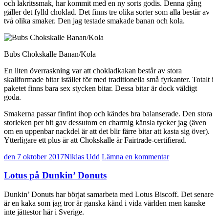
och lakritssmak, har kommit med en ny sorts godis. Denna gång
gäller det fylld choklad. Det finns tre olika sorter som alla består av
två olika smaker. Den jag testade smakade banan och kola.
Bubs Chokskalle Banan/Kola
En liten överraskning var att chokladkakan består av stora
skallformade bitar istället för med traditionella små fyrkanter. Totalt i
paketet finns bara sex stycken bitar. Dessa bitar är dock väldigt
goda.
Smakerna passar finfint ihop och kändes bra balanserade. Den stora
storleken per bit gav dessutom en charmig känsla tycker jag (även
om en uppenbar nackdel är att det blir färre bitar att kasta sig över).
Ytterligare ett plus är att Chokskalle är Fairtrade-certifierad.
den 7 oktober 2017
Niklas Udd
Lämna en kommentar
Lotus på Dunkin’ Donuts
Dunkin’ Donuts har börjat samarbeta med Lotus Biscoff. Det senare
är en kaka som jag tror är ganska känd i vida världen men kanske
inte jättestor här i Sverige.