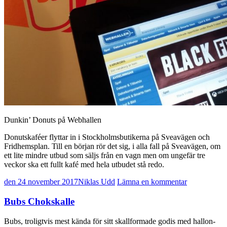
Dunkin’ Donuts på Webhallen
Donutskaféer flyttar in i Stockholmsbutikerna på Sveavägen och
Fridhemsplan. Till en början rör det sig, i alla fall på Sveavägen, om
ett lite mindre utbud som säljs från en vagn men om ungefär tre
veckor ska ett fullt kafé med hela utbudet stå redo.
den 24 november 2017
Niklas Udd
Lämna en kommentar
Bubs Chokskalle
Bubs, troligtvis mest kända för sitt skallformade godis med hallon-