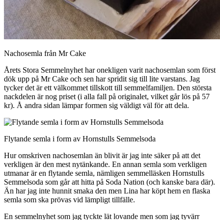
Nachosemla från Mr Cake
Årets Stora Semmelnyhet har onekligen varit nachosemlan som först
dök upp på Mr Cake och sen har spridit sig till lite varstans. Jag
tycker det är ett välkommet tillskott till semmelfamiljen. Den största
nackdelen är nog priset (i alla fall på originalet, vilket går lös på 57
kr). Å andra sidan lämpar formen sig väldigt väl för att dela.
Flytande semla i form av Hornstulls Semmelsoda
Hur omskriven nachosemlan än blivit är jag inte säker på att det
verkligen är den mest nytänkande. En annan semla som verkligen
utmanar är en flytande semla, nämligen semmelläsken Hornstulls
Semmelsoda som går att hitta på Soda Nation (och kanske bara där).
Än har jag inte hunnit smaka den men Lina har köpt hem en flaska
semla som ska prövas vid lämpligt tillfälle.
En semmelnyhet som jag tyckte lät lovande men som jag tyvärr