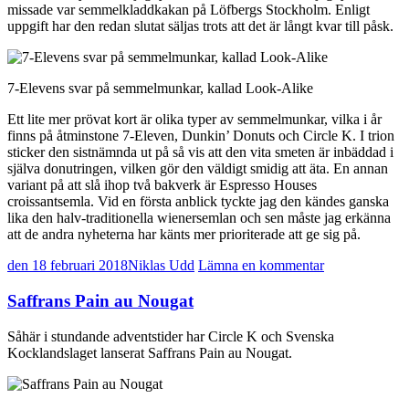
missade var semmelkladdkakan på Löfbergs Stockholm. Enligt
uppgift har den redan slutat säljas trots att det är långt kvar till påsk.
7-Elevens svar på semmelmunkar, kallad Look-Alike
Ett lite mer prövat kort är olika typer av semmelmunkar, vilka i år
finns på åtminstone 7-Eleven, Dunkin’ Donuts och Circle K. I trion
sticker den sistnämnda ut på så vis att den vita smeten är inbäddad i
själva donutringen, vilken gör den väldigt smidig att äta. En annan
variant på att slå ihop två bakverk är Espresso Houses
croissantsemla. Vid en första anblick tyckte jag den kändes ganska
lika den halv-traditionella wienersemlan och sen måste jag erkänna
att de andra nyheterna har känts mer prioriterade att ge sig på.
den 18 februari 2018
Niklas Udd
Lämna en kommentar
Saffrans Pain au Nougat
Såhär i stundande adventstider har Circle K och Svenska
Kocklandslaget lanserat Saffrans Pain au Nougat.