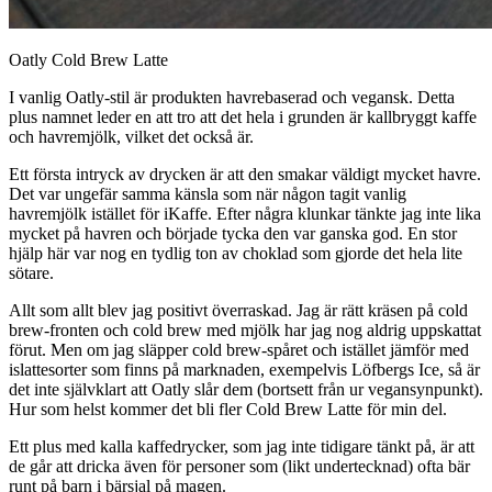
Oatly Cold Brew Latte
I vanlig Oatly-stil är produkten havrebaserad och vegansk. Detta
plus namnet leder en att tro att det hela i grunden är kallbryggt kaffe
och havremjölk, vilket det också är.
Ett första intryck av drycken är att den smakar väldigt mycket havre.
Det var ungefär samma känsla som när någon tagit vanlig
havremjölk istället för iKaffe. Efter några klunkar tänkte jag inte lika
mycket på havren och började tycka den var ganska god. En stor
hjälp här var nog en tydlig ton av choklad som gjorde det hela lite
sötare.
Allt som allt blev jag positivt överraskad. Jag är rätt kräsen på cold
brew-fronten och cold brew med mjölk har jag nog aldrig uppskattat
förut. Men om jag släpper cold brew-spåret och istället jämför med
islattesorter som finns på marknaden, exempelvis Löfbergs Ice, så är
det inte självklart att Oatly slår dem (bortsett från ur vegansynpunkt).
Hur som helst kommer det bli fler Cold Brew Latte för min del.
Ett plus med kalla kaffedrycker, som jag inte tidigare tänkt på, är att
de går att dricka även för personer som (likt undertecknad) ofta bär
runt på barn i bärsjal på magen.