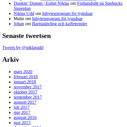
Dunkin’ Donuts | Enligt Niklas
om
Förhandstitt på Starbucks
Stureplan
Niklas Udd
om
Inbytesprogram för tygpåsar
Malin
om
Inbytesprogram för tygpåsar
Johan
om
Baristatävling och kaffetrender
Senaste tweetsen
Tweets by @niklasudd
Arkiv
mars 2020
februari 2018
januari 2018
november 2017
oktober 2017
september 2017
augusti 2017
juli 2017
maj 2017
augusti 2016
juni 2015