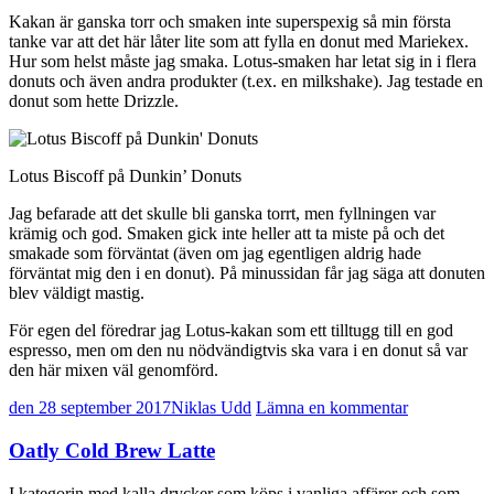
Kakan är ganska torr och smaken inte superspexig så min första
tanke var att det här låter lite som att fylla en donut med Mariekex.
Hur som helst måste jag smaka. Lotus-smaken har letat sig in i flera
donuts och även andra produkter (t.ex. en milkshake). Jag testade en
donut som hette Drizzle.
Lotus Biscoff på Dunkin’ Donuts
Jag befarade att det skulle bli ganska torrt, men fyllningen var
krämig och god. Smaken gick inte heller att ta miste på och det
smakade som förväntat (även om jag egentligen aldrig hade
förväntat mig den i en donut). På minussidan får jag säga att donuten
blev väldigt mastig.
För egen del föredrar jag Lotus-kakan som ett tilltugg till en god
espresso, men om den nu nödvändigtvis ska vara i en donut så var
den här mixen väl genomförd.
den 28 september 2017
Niklas Udd
Lämna en kommentar
Oatly Cold Brew Latte
I kategorin med kalla drycker som köps i vanliga affärer och som