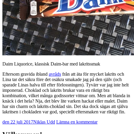
Daim Liquorice, klassisk Daim-bar med lakritssmak
Eftersom gravida ibland
avråds
från att äta för mycket lakrits och
Lina tar det säkra före det osäkra smakade jag på den själv (och
sparade Linas halva till efter förlossningen). Tyvärr var jag inte helt
imponerad. Choklad och lakrits brukar vara en riktigt bra
kombination, vilket många godissorter vittnar om. Men att blanda in
knäck i det hela? Nja, det blev lite varken hackat eller malet. Daim
har sin charm och lakrits-choklad sin. Det ska dock sägas att själva
lakritsen i chokladen var god, speciellt eftersmaken var riktigt fin.
den 22 juli 2017
Niklas Udd
Lämna en kommentar