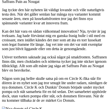
Saffrans Pain au Nougat
Jag tyckte den här nyheten lät väldigt lovande och ville naturligtvis
testa den. När det gäller semlan har många nya varianter kommit
senaste åren, men på lussekattsfronten tror jag det finns nya
spännande varianter kvar att innovera fram.
Kan det här vara en sådan välkomnad innovation? Nja, tyvärr är jag
tveksam. Jag hade förväntat mig en ganska frasig bulle i stil med en
croissant, men istället kändes det mer som att äta en torr lussekatt
som legat framme för länge. Jag vet inte om det var mitt exemplar
som just blivit liggande eller om detta är genomgående.
Utöver torrheten saknade jag också något på smakfronten. Saffranen
finns där, men chokladen och nötterna tycker jag inte sticker igenom
tillräckligt. Allt som allt måste jag säga att Saffrans Pain au Nougat
blev en besvikelse.
Någon som jag hellre skulle satsa på om en Circle K-fika står för
dörren är en nyhet som jag tror smugit lite under radarn, nämligen de
nya donutsen. Circle K och Dunkin’ Donuts började under mycket
pompa och ståt samarbeta för en tid sedan. Det samarbetet upphörde
dock, utan varken pompa eller ståt, och donutsen försvann. När de
nu kommer tillbaka är de av märket Go Donuts.