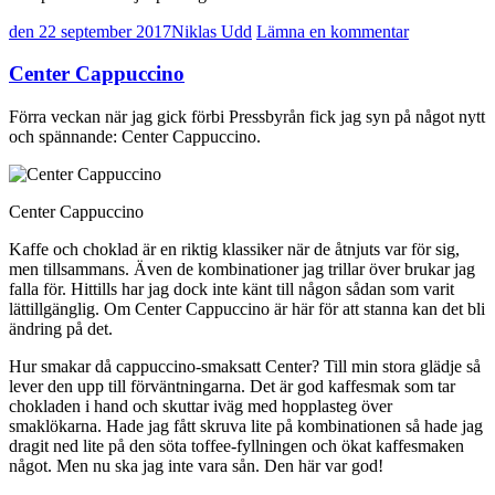
den 22 september 2017
Niklas Udd
Lämna en kommentar
Center Cappuccino
Förra veckan när jag gick förbi Pressbyrån fick jag syn på något nytt
och spännande: Center Cappuccino.
Center Cappuccino
Kaffe och choklad är en riktig klassiker när de åtnjuts var för sig,
men tillsammans. Även de kombinationer jag trillar över brukar jag
falla för. Hittills har jag dock inte känt till någon sådan som varit
lättillgänglig. Om Center Cappuccino är här för att stanna kan det bli
ändring på det.
Hur smakar då cappuccino-smaksatt Center? Till min stora glädje så
lever den upp till förväntningarna. Det är god kaffesmak som tar
chokladen i hand och skuttar iväg med hopplasteg över
smaklökarna. Hade jag fått skruva lite på kombinationen så hade jag
dragit ned lite på den söta toffee-fyllningen och ökat kaffesmaken
något. Men nu ska jag inte vara sån. Den här var god!