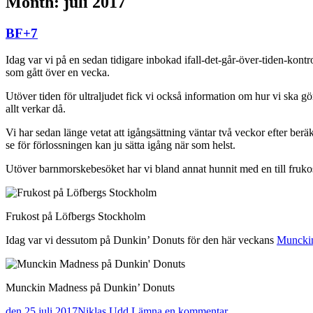
Month:
juli 2017
BF+7
Idag var vi på en sedan tidigare inbokad ifall-det-går-över-tiden-kontr
som gått över en vecka.
Utöver tiden för ultraljudet fick vi också information om hur vi ska gö
allt verkar då.
Vi har sedan länge vetat att igångsättning väntar två veckor efter beräk
se för förlossningen kan ju sätta igång när som helst.
Utöver barnmorskebesöket har vi bland annat hunnit med en till fruko
Frukost på Löfbergs Stockholm
Idag var vi dessutom på Dunkin’ Donuts för den här veckans
Muncki
Munckin Madness på Dunkin’ Donuts
den 25 juli 2017
Niklas Udd
Lämna en kommentar