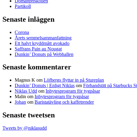
Domänpriskollen
Partikoll
Senaste inläggen
Corona
Årets semmelsammanfattning
Ett halvt kryddmått avokado
Saffrans Pain au Nougat
Dunkin’ Donuts på Webhallen
Senaste kommentarer
Magnus K
om
Löfbergs flyttar in på Stureplan
Dunkin’ Donuts | Enligt Niklas
om
Förhandstitt på Starbucks S
Niklas Udd
om
Inbytesprogram för tygpåsar
Malin
om
Inbytesprogram för tygpåsar
Johan
om
Baristatävling och kaffetrender
Senaste tweetsen
Tweets by @niklasudd