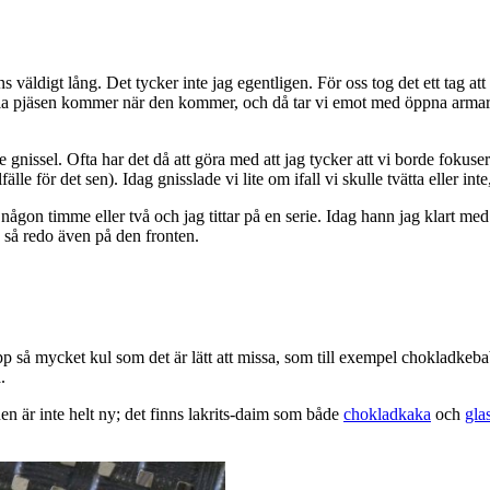
s väldigt lång. Det tycker inte jag egentligen. För oss tog det ett tag a
lla pjäsen kommer när den kommer, och då tar vi emot med öppna armar. Til
te gnissel. Ofta har det då att göra med att jag tycker att vi borde fokuser
lfälle för det sen). Idag gnisslade vi lite om ifall vi skulle tvätta eller i
ågon timme eller två och jag tittar på en serie. Idag hann jag klart me
 så redo även på den fronten.
 upp så mycket kul som det är lätt att missa, som till exempel chokladk
.
n är inte helt ny; det finns lakrits-daim som både
chokladkaka
och
gla