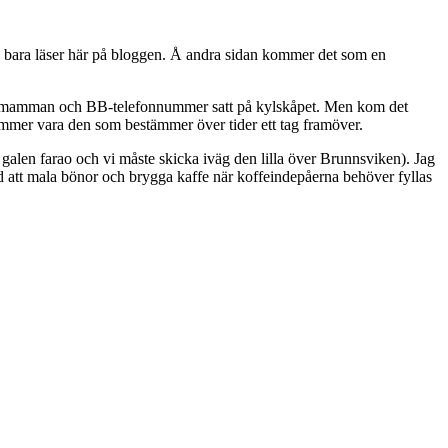
l bara läser här på bloggen. Å andra sidan kommer det som en
ande mamman och BB-telefonnummer satt på kylskåpet. Men kom det
mer vara den som bestämmer över tider ett tag framöver.
galen farao och vi måste skicka iväg den lilla över Brunnsviken). Jag
tid att mala bönor och brygga kaffe när koffeindepåerna behöver fyllas