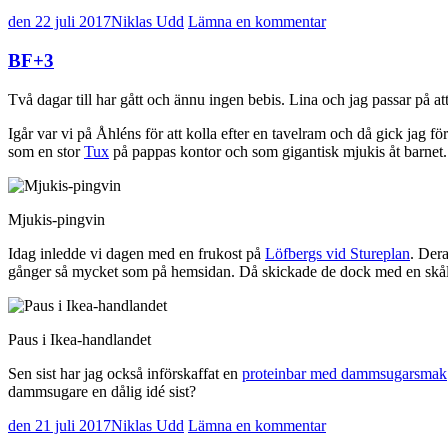
den 22 juli 2017
Niklas Udd
Lämna en kommentar
BF+3
Två dagar till har gått och ännu ingen bebis. Lina och jag passar på at
Igår var vi på Åhléns för att kolla efter en tavelram och då gick jag f
som en stor
Tux
på pappas kontor och som gigantisk mjukis åt barnet.
Mjukis-pingvin
Idag inledde vi dagen med en frukost på
Löfbergs vid Stureplan
. Dera
gånger så mycket som på hemsidan. Då skickade de dock med en skål, två f
Paus i Ikea-handlandet
Sen sist har jag också införskaffat en
proteinbar med dammsugarsmak
dammsugare en dålig idé sist?
den 21 juli 2017
Niklas Udd
Lämna en kommentar