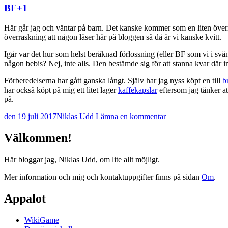
BF+1
Här går jag och väntar på barn. Det kanske kommer som en liten överr
överraskning att någon läser här på bloggen så då är vi kanske kvitt.
Igår var det hur som helst beräknad förlossning (eller BF som vi i 
någon bebis? Nej, inte alls. Den bestämde sig för att stanna kvar där inne
Förberedelserna har gått ganska långt. Själv har jag nyss köpt en till
b
har också köpt på mig ett litet lager
kaffekapslar
eftersom jag tänker at
på.
den 19 juli 2017
Niklas Udd
Lämna en kommentar
Välkommen!
Här bloggar jag, Niklas Udd, om lite allt möjligt.
Mer information och mig och kontaktuppgifter finns på sidan
Om
.
Appalot
WikiGame