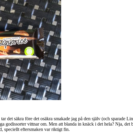
 tar det säkra före det osäkra smakade jag på den själv (och sparade Lina
a godissorter vittnar om. Men att blanda in knäck i det hela? Nja, det b
 speciellt eftersmaken var riktigt fin.