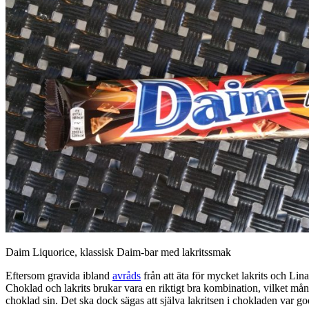
Daim Liquorice, klassisk Daim-bar med lakritssmak
Eftersom gravida ibland
avråds
från att äta för mycket lakrits och Lina
Choklad och lakrits brukar vara en riktigt bra kombination, vilket mång
choklad sin. Det ska dock sägas att själva lakritsen i chokladen var god,