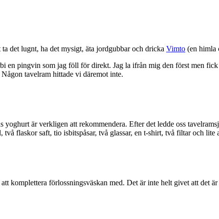
t ta det lugnt, ha det mysigt, äta jordgubbar och dricka
Vimto
(en himla 
örbi en pingvin som jag föll för direkt. Jag la ifrån mig den först men f
 Någon tavelram hittade vi däremot inte.
s yoghurt är verkligen att rekommendera. Efter det ledde oss tavelramsj
laskor saft, tio isbitspåsar, två glassar, en t-shirt, två filtar och lite
att komplettera förlossningsväskan med. Det är inte helt givet att det är