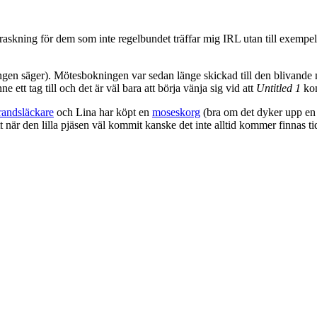
askning för dem som inte regelbundet träffar mig IRL utan till exempe
svängen säger). Mötesbokningen var sedan länge skickad till den bliv
 ett tag till och det är väl bara att börja vänja sig vid att
Untitled 1
kom
randsläckare
och Lina har köpt en
moseskorg
(bra om det dyker upp en 
t när den lilla pjäsen väl kommit kanske det inte alltid kommer finnas 