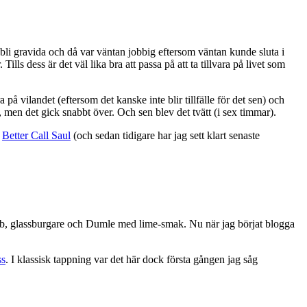
tt bli gravida och då var väntan jobbig eftersom väntan kunde sluta i
ls dess är det väl lika bra att passa på att ta tillvara på livet som
a på vilandet (eftersom det kanske inte blir tillfälle för det sen) och
nte, men det gick snabbt över. Och sen blev det tvätt (i sex timmar).
d
Better Call Saul
(och sedan tidigare har jag sett klart senaste
ebab, glassburgare och Dumle med lime-smak. Nu när jag börjat blogga
ss
. I klassisk tappning var det här dock första gången jag såg