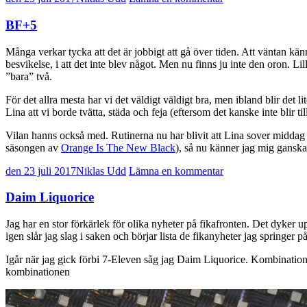
BF+5
Många verkar tycka att det är jobbigt att gå över tiden. Att väntan känn
besvikelse, i att det inte blev något. Men nu finns ju inte den oron. Li
”bara” två.
För det allra mesta har vi det väldigt väldigt bra, men ibland blir det li
Lina att vi borde tvätta, städa och feja (eftersom det kanske inte blir til
Vilan hanns också med. Rutinerna nu har blivit att Lina sover middag n
säsongen av
Orange Is The New Black
), så nu känner jag mig ganska
den 23 juli 2017
Niklas Udd
Lämna en kommentar
Daim Liquorice
Jag har en stor förkärlek för olika nyheter på fikafronten. Det dyker
igen slår jag slag i saken och börjar lista de fikanyheter jag springer på
Igår när jag gick förbi 7-Eleven såg jag Daim Liquorice. Kombinatione
kombinationen