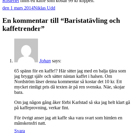
Rosteriet
finns ett kaffe som kostar 99 kr koppen.
den 1 mars 2014
Niklas Udd
Post
←
→
En kommentar till “
Baristatävling och
navigation
kaffetrender
”
Johan
says:
65 spänn för en kaffe!? Här sitter jag med en balja tjära som
jag bryggt själv och sätter nästan kaffet i halsen. Om
Nordström läser denna kommentar så kostar det 10 kr. Ett
mycket rimligt pris då texten är på ren svenska. Näe, skojar
bara.
Om jag någon gång åker förbi Karlstad så ska jag helt klart gå
på kaffeprovning, verkar fint.
För övrigt anser jag att kaffe ska vara svart som himlen en
månskensfri natt.
Svara