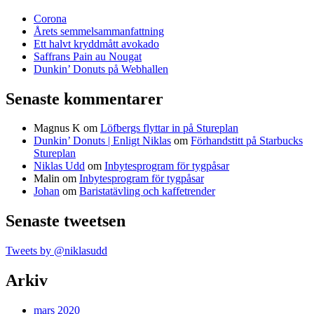
Corona
Årets semmelsammanfattning
Ett halvt kryddmått avokado
Saffrans Pain au Nougat
Dunkin’ Donuts på Webhallen
Senaste kommentarer
Magnus K
om
Löfbergs flyttar in på Stureplan
Dunkin’ Donuts | Enligt Niklas
om
Förhandstitt på Starbucks
Stureplan
Niklas Udd
om
Inbytesprogram för tygpåsar
Malin
om
Inbytesprogram för tygpåsar
Johan
om
Baristatävling och kaffetrender
Senaste tweetsen
Tweets by @niklasudd
Arkiv
mars 2020