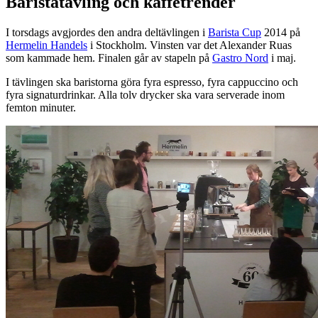
Baristatävling och kaffetrender
I torsdags avgjordes den andra deltävlingen i
Barista Cup
2014 på
Hermelin Handels
i Stockholm. Vinsten var det Alexander Ruas
som kammade hem. Finalen går av stapeln på
Gastro Nord
i maj.
I tävlingen ska baristorna göra fyra espresso, fyra cappuccino och
fyra signaturdrinkar. Alla tolv drycker ska vara serverade inom
femton minuter.