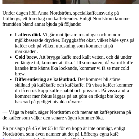
Under dagen höll Anna Nordström, specialkaffeansvarig på
Löfbergs, ett föredrag om kaffetrender. Enligt Nordström kommer
framtiden bland annat bjuda på följande:
Lattens död.
Vi går mot ljusare rostningar och mindre
mjölkbaserade drycker. Bryggkaffet ökar, vilket både syns på
kaféer och på vilken utrustning som kommer ut på
marknaden.
Cold brew.
Att brygga kaffe med kallt vatten, och då under
en längre tid, kommer att öka. Till sommaren, då varmt kaffe
kanske inte känns lika lockande, kommer vi få se mer cold
brew.
Differentiering av kaféutbud.
Det kommer bli större
skillnad på kafékaffe och kafékaffe. På vissa kaféer kommer
du få en ok kopp kaffe snabbt och prisvärd. På vissa andra
kommer mer fokus läggas på att göra en riktigt bra kopp
baserad på gediget utvalda råvaror.
— Våga ta betalt, säger Nordström och menar att kaffepriserna på
de kaféer som väljer den senare vägen kommer öka.
En prislapp på 45 eller 65 kr för en kopp är inte orimligt, enligt
Nordström, som även nämner att det på Löfbergs egna kafé